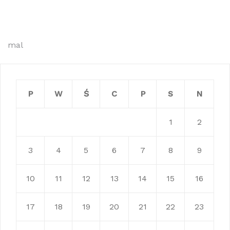
Nawigacja
mal
wpisu
P
W
Ś
C
P
S
N
1
2
3
4
5
6
7
8
9
10
11
12
13
14
15
16
17
18
19
20
21
22
23