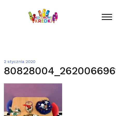
Skip
to
content
TOG
2 stycznia 2020
80828004_262006696